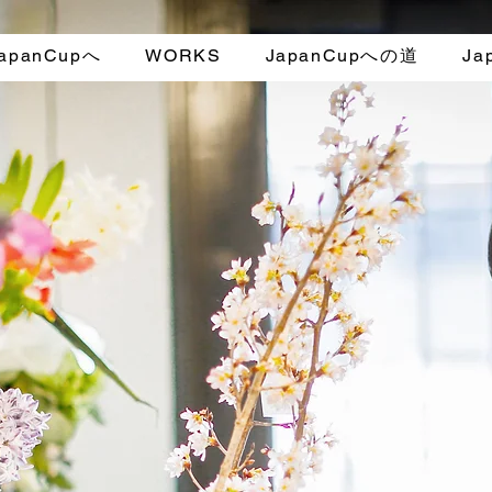
apanCupへ
WORKS
JapanCupへの道
Ja