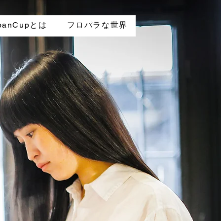
panCupとは
フロパラな世界