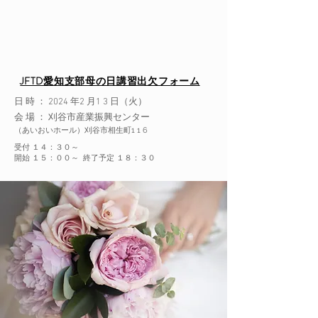
JFTD愛知支部母の日講習出欠フォーム
日 時 ： 2024 年2 月1 3 日（火）
会 場 ： 刈谷市産業振興センター
（
あいおいホール）刈谷市相生町1 1 6
受付 １４：３０～
開始 １５：００～ 終了予定 １８：３０