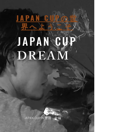
JAPAN CUPの世
界へようこそ
JAPAN CUP​
​DREAM
​​
J
APAN CUP IN 豊田 全編